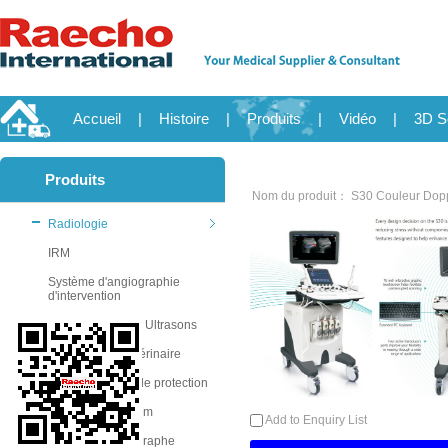
Accueil
|
Histoire
|
Produits
|
Vidéo
|
3D S
Produits
Nom du produit： S30 Couleur Dop
Radiologie
IRM
Système d'angiographie
d'intervention
Guide de Biopsie Ultrasons
Echographie Vétérinaire
Écran de plomb de protection
C arm X ray system
Add to Enquiry List
Noir/Blanc Echographe