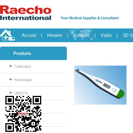
Accueil
|
Histoire
|
Produits
|
Vidéo
|
3D S
Produits
Catalogue
Radiologie
OB/GYN
Consommable
Salle d'opération