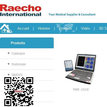
Accueil
|
Histoire
|
Produits
|
Vidéo
|
3D S
Produits
Catalogue
Radiologie
OB/GYN
Consommable
RME -16/18
Salle d'opération