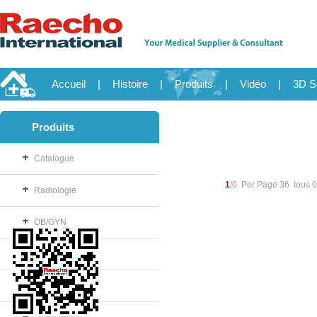
Accueil
|
Histoire
|
Produits
|
Vidéo
|
3D S
Produits
Catalogue
1
/0 Per Page 36 tous 
Radiologie
OB/GYN
Consommable
Salle d'opération