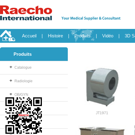
Accueil
|
Histoire
|
Produits
|
Vidéo
|
3D S
Produits
Catalogue
Radiologie
OB/GYN
Consommable
JT1971
Salle d'opération