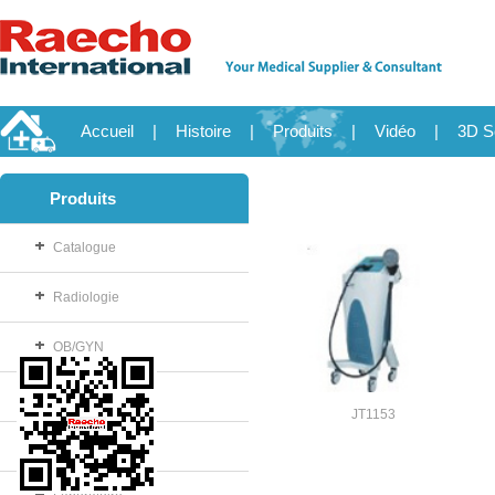
Accueil
|
Histoire
|
Produits
|
Vidéo
|
3D S
Produits
Catalogue
Radiologie
OB/GYN
Consommable
JT1153
Salle d'opération