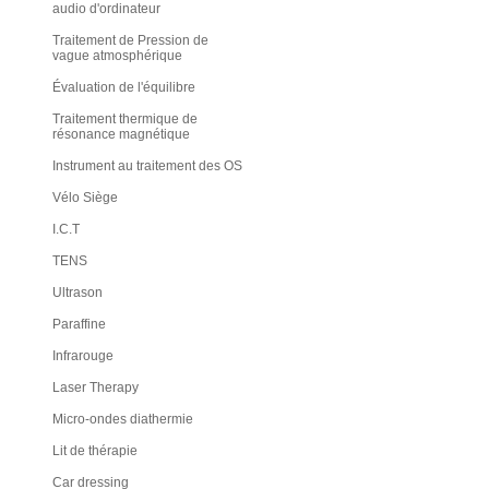
audio d'ordinateur
Traitement de Pression de
vague atmosphérique
Évaluation de l'équilibre
Traitement thermique de
résonance magnétique
Instrument au traitement des OS
Vélo Siège
I.C.T
TENS
Ultrason
Paraffine
Infrarouge
Laser Therapy
Micro-ondes diathermie
Lit de thérapie
Car dressing