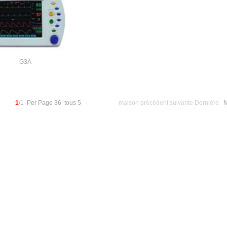
G3A
1
/1 Per Page 36 tous 5
maison
précédent
suivante
Dernière
N