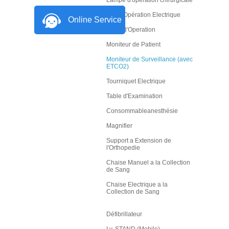
Lampe d'opération chirurgicale
Table Opération Electrique
Online Service
Table d'Operation
Moniteur de Patient
Moniteur de Surveillance (avec
ETCO2)
Tourniquet Electrique
Table d'Examination
Consommableanesthésie
Magnifier
Support a Extension de
l'Orthopedie
Chaise Manuel a la Collection
de Sang
Chaise Electrique a la
Collection de Sang
Défibrillateur