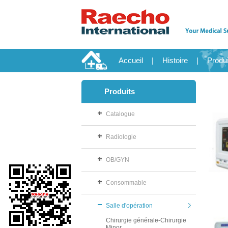
Accueil
|
Histoire
|
Produi
Produits
Catalogue
Radiologie
OB/GYN
Consommable
Salle d'opération
Chirurgie générale-Chirurgie
Minor