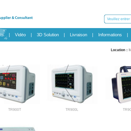
ts
|
Vidéo
|
3D Solution
|
Livraison
|
Informations
|
Location：
M
TR900T
TR900L
TR9