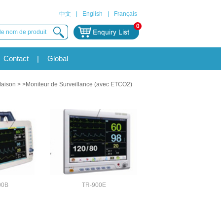
中文
|
English
|
Français
0
Contact
|
Global
aison
> >Moniteur de Surveillance (avec ETCO2)
00B
TR-900E