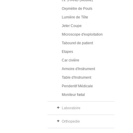
I.v. STAND (Mobile)
Oxymètre de Pouls
Lumière de Tête
Jeter Coupe
Microscope d'exploitation
Tabouret de patient
Etapes
Car civière
Armoire d'Instrument
Table d'Instrument
Pendentif Médicale
Moniteur fœtal
Laboratoire
Orthopedie