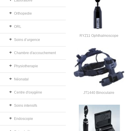
Laboratoire
Orthopedie
ORL
RYZ11 Ophthalmoscope
Soins d’urgence
Chambre d'accouchement
Physiotherapie
Néonatal
Centre d'oxygène
JT1440 Binoculaire
Soins intensifs
Endoscopie