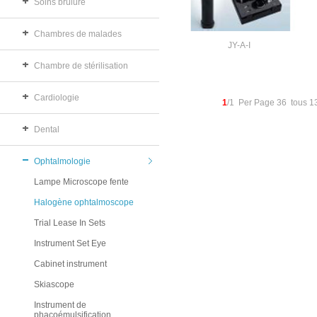
Soins brûlure
Chambres de malades
JY-A-I
Chambre de stérilisation
Cardiologie
1
/1 Per Page 36 tous 
Dental
Ophtalmologie
Lampe Microscope fente
Halogène ophtalmoscope
Trial Lease In Sets
Instrument Set Eye
Cabinet instrument
Skiascope
Instrument de
phacoémulsification