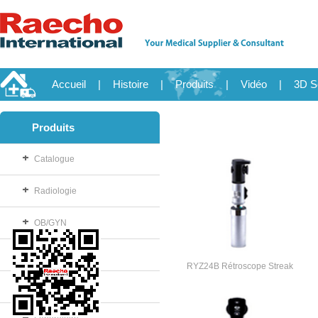
Accueil
|
Histoire
|
Produits
|
Vidéo
|
3D S
Produits
Catalogue
Radiologie
OB/GYN
Consommable
RYZ24B Rétroscope Streak
Salle d'opération