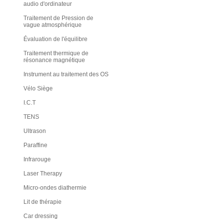
audio d'ordinateur
Traitement de Pression de
vague atmosphérique
Évaluation de l'équilibre
Traitement thermique de
résonance magnétique
Instrument au traitement des OS
Vélo Siège
I.C.T
TENS
Ultrason
Paraffine
Infrarouge
Laser Therapy
Micro-ondes diathermie
Lit de thérapie
Car dressing