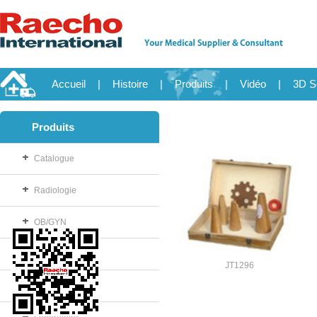
Accueil
|
Histoire
|
Produits
|
Vidéo
|
3D S
Produits
Catalogue
Radiologie
OB/GYN
Consommable
JT1296
Salle d'opération