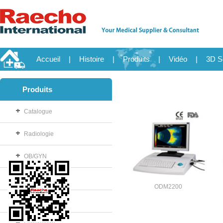
Accueil
|
Histoire
|
Produits
|
Vidéo
|
3D S
Produits
Catalogue
Radiologie
OB/GYN
Consommable
ODM2200
Salle d'opération