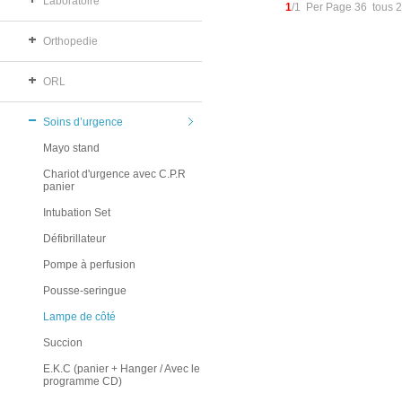
Laboratoire
1
/1 Per Page 36 tous 
Orthopedie
ORL
Soins d’urgence
Mayo stand
Chariot d'urgence avec C.P.R
panier
Intubation Set
Défibrillateur
Pompe à perfusion
Pousse-seringue
Lampe de côté
Succion
E.K.C (panier + Hanger / Avec le
programme CD)