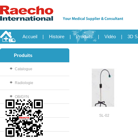
Accueil
|
Histoire
|
Produits
|
Vidéo
|
3D S
Produits
Catalogue
Radiologie
OB/GYN
Consommable
SL-02
Salle d'opération