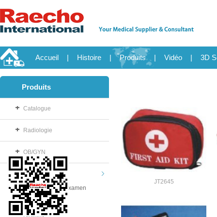
Accueil
|
Histoire
|
Produits
|
Vidéo
|
3D S
Produits
Catalogue
Radiologie
OB/GYN
Consommable
JT2645
Gants steriles d'examen
Cuvette
Biplatrix