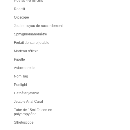
vide ss 4-5 ml Gris
Reactif
Otoscope
Jetable tuyau de raccordement
Sphygmomanomètre
Forfait dentaire jetable
Marteau réflexe
Pipette
Astuce oreille
Nom Tag
Penlight
Cathéter jetable
Jetable Anal Caral
Tube de 15ml Falcon en
polypropylène
Sthetoscope