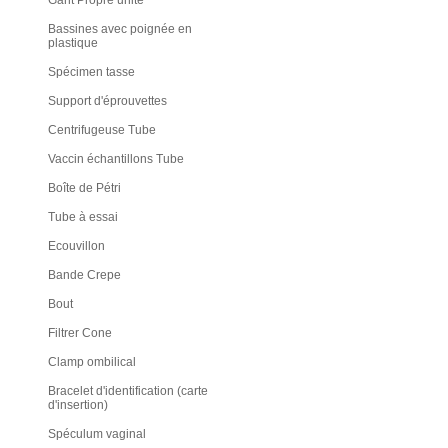
Gant Propre unite
Bassines avec poignée en
plastique
Spécimen tasse
Support d'éprouvettes
Centrifugeuse Tube
Vaccin échantillons Tube
Boîte de Pétri
Tube à essai
Ecouvillon
Bande Crepe
Bout
Filtrer Cone
Clamp ombilical
Bracelet d'identification (carte
d'insertion)
Spéculum vaginal